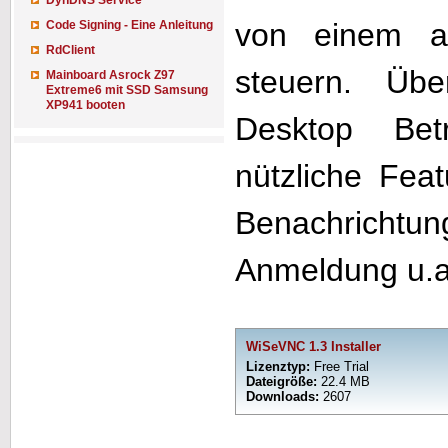
DynDNS Service
von einem a
Code Signing - Eine Anleitung
RdClient
steuern. Üb
Mainboard Asrock Z97
Extreme6 mit SSD Samsung
XP941 booten
Desktop Bet
nützliche Feat
Benachrichtung
Anmeldung u.a
WiSeVNC 1.3 Installer
Lizenztyp:
Free Trial
Dateigröße:
22.4 MB
Downloads:
2607