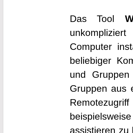
Das Tool
W
unkomplizi
Computer insta
beliebiger Ko
und Gruppen
Gruppen aus 
Remotezugr
beispielswei
assistieren z