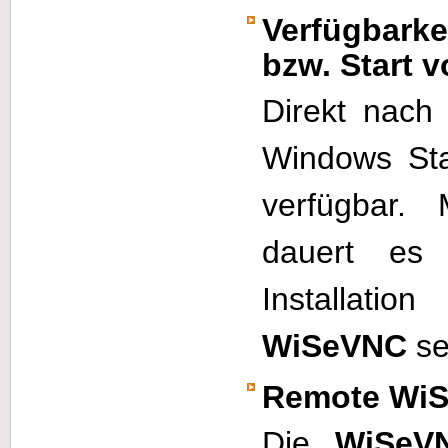
Verfügbarkei
bzw. Start 
Direkt nach 
Windows Sta
verfügbar.
dauert es
Installatio
WiSeVNC
se
Remote WiS
Die
WiSeV