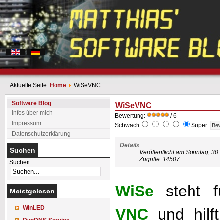
Aktuelle Seite:
Home
WiSeVNC
Software Blog
WiSeVNC
Infos über mich
Bewertung:
/ 6
Impressum
Schwach
Super
Datenschutzerklärung
Details
Suchen
Veröffentlicht am Sonntag, 3
Zugriffe: 14507
Suchen...
WiSe
steht 
Meistgelesen
WinLED
VNC
und hilf